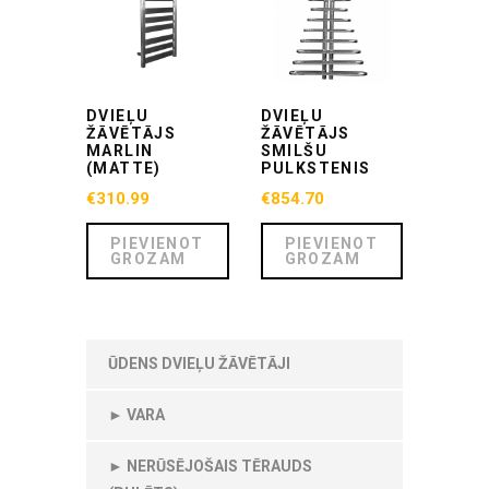
DVIEĻU
DVIEĻU
ŽĀVĒTĀJS
ŽĀVĒTĀJS
MARLIN
SMILŠU
(MATTE)
PULKSTENIS
€
310.99
€
854.70
PIEVIENOT
PIEVIENOT
GROZAM
GROZAM
ŪDENS DVIEĻU ŽĀVĒTĀJI
► VARA
► NERŪSĒJOŠAIS TĒRAUDS