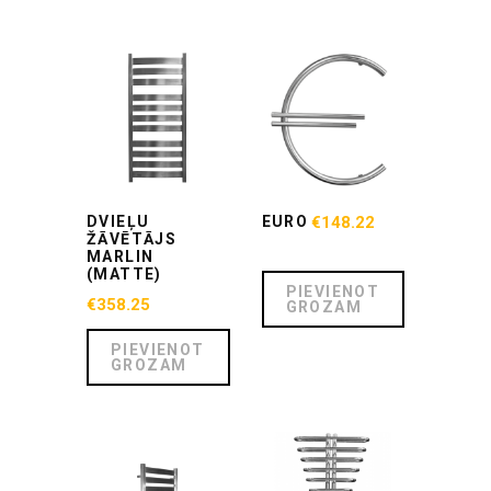
DVIEĻU
EURO
€
148.22
ŽĀVĒTĀJS
MARLIN
(MATTE)
PIEVIENOT
€
358.25
GROZAM
PIEVIENOT
GROZAM