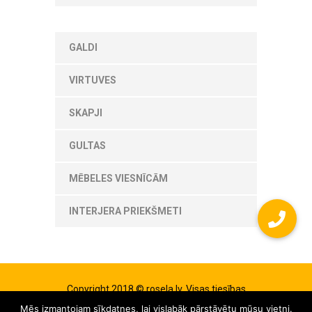
GALDI
VIRTUVES
SKAPJI
GULTAS
MĒBELES VIESNĪCĀM
INTERJERA PRIEKŠMETI
Copyright 2018 © rosela.lv. Visas tiesības
aizsargātas. Izstrādās
vIT WEB
Mēs izmantojam sīkdatnes, lai vislabāk pārstāvētu mūsu vietni.