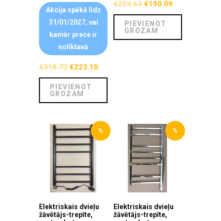
€
223.63
€
190.09
Akcija spēkā līdz
31/01/2027, vai
PIEVIENOT
GROZAM
kamēr prece ir
noliktavā
€
318.72
€
223.10
PIEVIENOT
GROZAM
%
%
Elektriskais dvieļu
Elektriskais dvieļu
žāvētājs-trepīte,
žāvētājs-trepīte,