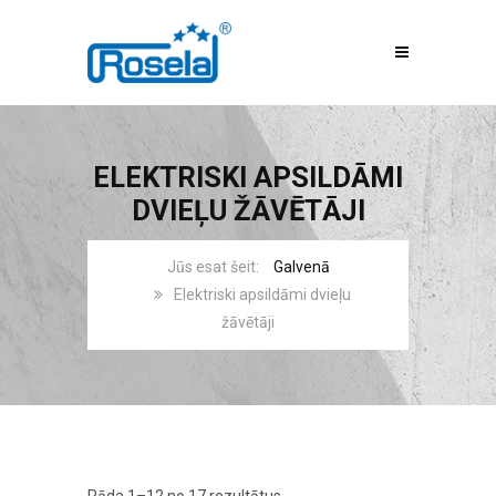
ELEKTRISKI APSILDĀMI
DVIEĻU ŽĀVĒTĀJI
Galvenā
Elektriski apsildāmi dvieļu
žāvētāji