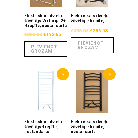
Elektriskais dvieļu
Elektriskais dvieļu
žāvētājs Viktorija 2+
žāvētājs-trepīte,
-trepīte, nestandarts
€
336.56
€
286.08
€
226.88
€
192.85
PIEVIENOT
PIEVIENOT
GROZAM
GROZAM
%
%
Elektriskais dvieļu
Elektriskais dvieļu
žāvētājs-trepīte,
žāvētājs-trepīte,
nestandarts
nestandarts