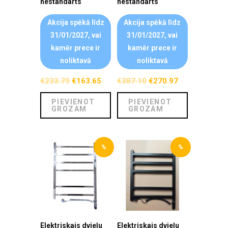
nestandarts
nestandarts
Akcija spēkā līdz
Akcija spēkā līdz
31/01/2027, vai
31/01/2027, vai
kamēr prece ir
kamēr prece ir
noliktavā
noliktavā
€
233.79
€
163.65
€
387.10
€
270.97
PIEVIENOT
PIEVIENOT
GROZAM
GROZAM
%
%
Elektriskais dvieļu
Elektriskais dvieļu