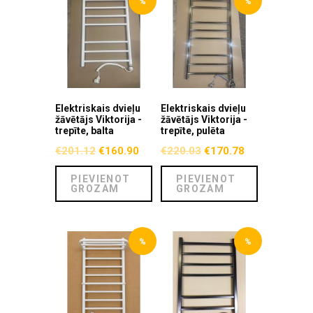
%
%
Elektriskais dvieļu
Elektriskais dvieļu
žāvētājs Viktorija -
žāvētājs Viktorija -
trepīte, balta
trepīte, pulēta
€
201.12
€
160.90
€
220.03
€
170.78
PIEVIENOT
PIEVIENOT
GROZAM
GROZAM
%
%