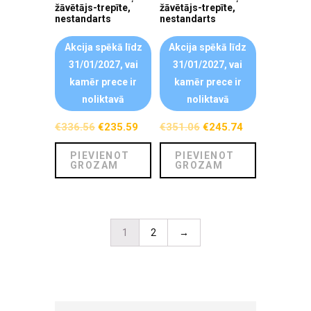
žāvētājs-trepīte,
žāvētājs-trepīte,
nestandarts
nestandarts
Akcija spēkā līdz
Akcija spēkā līdz
31/01/2027, vai
31/01/2027, vai
kamēr prece ir
kamēr prece ir
noliktavā
noliktavā
€
336.56
€
235.59
€
351.06
€
245.74
PIEVIENOT
PIEVIENOT
GROZAM
GROZAM
1
2
→