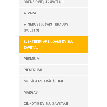
ŪDENS DVIEĻU ŽĀVĒTĀJI
► VARA
► NERŪSĒJOŠAIS TĒRAUDS
(PULĒTS)
ELEKTRISKI APSILDĀMI DVIEĻU
ŽĀVĒTĀJI
PREMIUM
PIEDERUMI
METĀLA IZSTRĀDĀJUMI
MARGAS
CINKOTIE DVIEĻU ŽĀVĒTĀJI