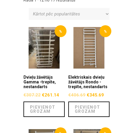
Rāda 1–12 no 17 rezultātus
%
%
Dvieļu žāvētājs
Elektriskais dvieļu
Gamma -trepīte,
žāvētājs Rondo -
nestandarts
trepīte, nestandarts
€
307.22
€
261.14
€
406.69
€
345.69
PIEVIENOT
PIEVIENOT
GROZAM
GROZAM