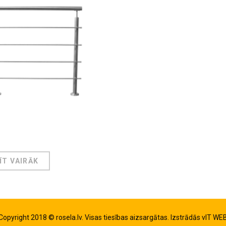
ĪT VAIRĀK
Copyright 2018 © rosela.lv. Visas tiesības aizsargātas. Izstrādās
vIT WE