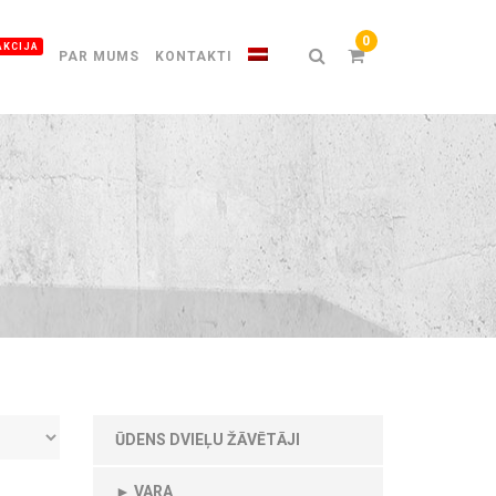
AKCIJA
PAR MUMS
KONTAKTI
ŪDENS DVIEĻU ŽĀVĒTĀJI
► VARA