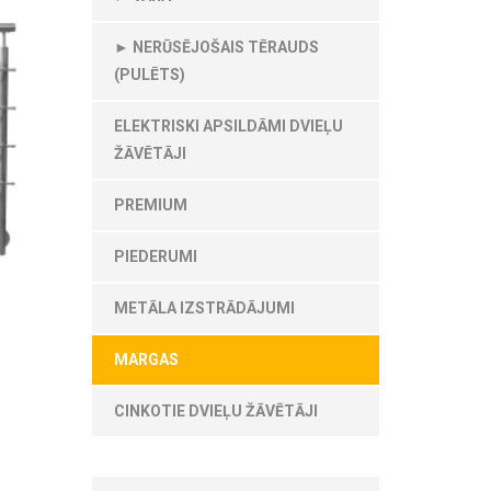
► NERŪSĒJOŠAIS TĒRAUDS
(PULĒTS)
ELEKTRISKI APSILDĀMI DVIEĻU
ŽĀVĒTĀJI
PREMIUM
PIEDERUMI
METĀLA IZSTRĀDĀJUMI
MARGAS
CINKOTIE DVIEĻU ŽĀVĒTĀJI