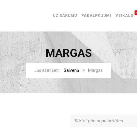
UZ SĀKUMU
PAKALPOJUMI
VEIKALS
MARGAS
Galvenā
Margas