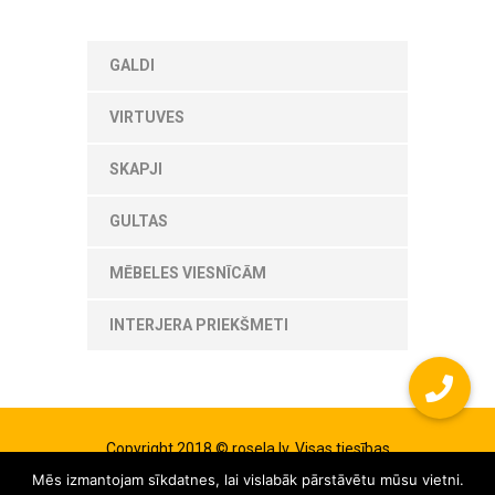
GALDI
VIRTUVES
SKAPJI
GULTAS
MĒBELES VIESNĪCĀM
INTERJERA PRIEKŠMETI
Copyright 2018 © rosela.lv. Visas tiesības
aizsargātas. Izstrādās
vIT WEB
Mēs izmantojam sīkdatnes, lai vislabāk pārstāvētu mūsu vietni.