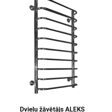
Dvieļu žāvētājs ALEKS