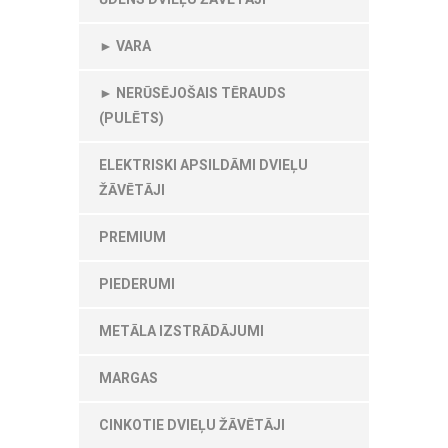
► VARA
► NERŪSĒJOŠAIS TĒRAUDS
(PULĒTS)
ELEKTRISKI APSILDĀMI DVIEĻU
ŽĀVĒTĀJI
PREMIUM
PIEDERUMI
METĀLA IZSTRĀDĀJUMI
MARGAS
CINKOTIE DVIEĻU ŽĀVĒTĀJI