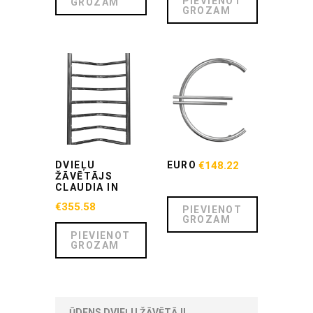
PIEVIENOT
GROZAM
GROZAM
DVIEĻU
EURO
€
148.22
ŽĀVĒTĀJS
CLAUDIA IN
€
355.58
PIEVIENOT
GROZAM
PIEVIENOT
GROZAM
ŪDENS DVIEĻU ŽĀVĒTĀJI