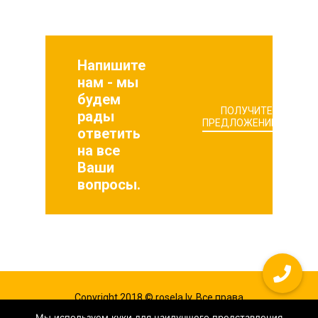
Напишите
нам - мы
будем
ПОЛУЧИТЕ
рады
ПРЕДЛОЖЕНИЕ
ответить
на все
Ваши
вопросы.
Copyright 2018 © rosela.lv. Все права
защищены. Разработано в
vIT WEB
Мы используем куки для наилучшего представления