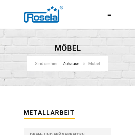
МÖBEL
Zuhause
Möbel
METALLARBEIT
DREH- UND FRÄSARBEITEN